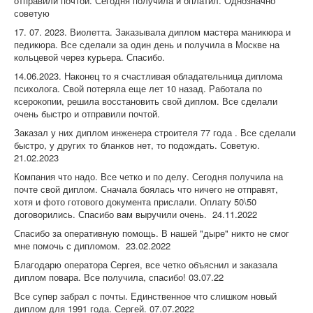
отправили почтой. Сегодня получила и оплатил. Однозначно
советую
17. 07. 2023. Виолетта. Заказывала диплом мастера маникюра и
педикюра. Все сделали за один день и получила в Москве на
кольцевой через курьера. Спасибо.
14.06.2023. Наконец то я счастливая обладательница диплома
психолога. Свой потеряла еще лет 10 назад. Работала по
ксерокопии, решила восстановить свой диплом. Все сделали
очень быстро и отправили почтой.
Заказал у них диплом инженера строителя 77 года . Все сделали
быстро, у других то бланков нет, то подождать. Советую.
21.02.2023
Компания что надо. Все четко и по делу. Сегодня получила на
почте свой диплом. Сначала боялась что ничего не отправят,
хотя и фото готового документа прислали. Оплату 50\50
договорились. Спасибо вам выручили очень. 24.11.2022
Спасибо за оперативную помощь. В нашей "дыре" никто не смог
мне помочь с дипломом. 23.02.2022
Благодарю оператора Сергея, все четко объяснил и заказала
диплом повара. Все получила, спасибо! 03.07.22
Все супер забрал с почты. Единственное что слишком новый
диплом для 1991 года. Сергей. 07.07.2022