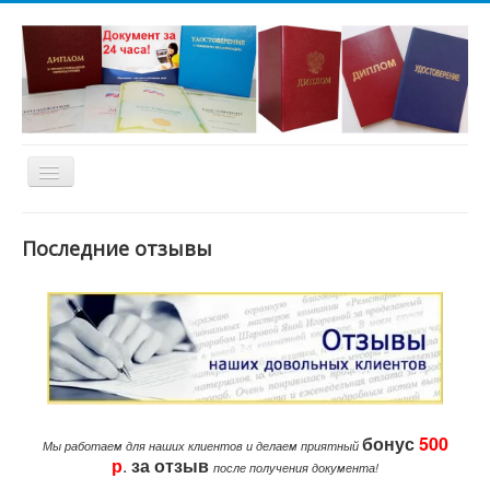
Toggle
Navigation
ВЫБЕРИ НЕОБХОДИМЫЙ РАЗДЕЛ И
НАЖМИ КНОПКУ
!
Последние отзывы
Вы можете заказать любой
документ из представленных на нашем
сайте, а так же заказать документ по вашему
бонус
500
образцу. Все документы установленных
Мы работаем для наших клиентов и делаем приятный
р
.
за
отзыв
образцов. Спасибо за выбор нашей
после получения документа!