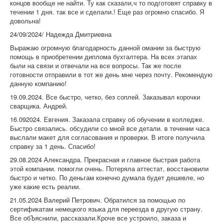
концов вообще не найти. Ту как сказали,ч то подготовят справку в
течении 1 дня. так все и сделали.! Еще раз огромно спасибо. Я
довольна!
24/09/2024/ Надежда Дмитриевна
Выражаю огромную благодарность данной омании за быструю
помощь в приобретении диплома бухгалтера. На всех этапах
были на связи и отвечали на все вопросы. Так же после
готовности отправили в тот же день мне через почту. Рекомендую
данную компанию!
19.09.2024. Все быстро, четко, без соплей. Заказывал корочки
сварщика. Андрей.
16.092024. Евгения. Заказала справку об обучении в колледже.
Быстро связались. обсудили со мной все детали. в течении часа
выслали макет для согласования и проверки. В итоге получила
справку за 1 день. Спасибо!
29.08.2024 Александра. Прекрасная и главное быстрая работа
этой компании. помогли очень. Потеряла аттестат, восстановили
быстро и четко. По деньгам конечно думала будет дешевле, но
уже какие есть реалии.
21.05.2024 Валерий Петрович. Обратился за помощью по
сертификатам немецкого языка для переезда в другую страну.
Все обЪяснили, рассказали.Кроче все устроило, заказа и