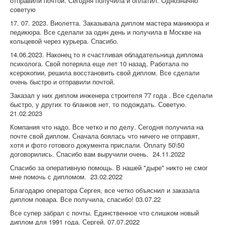
отправили почтой. Сегодня получила и оплатил. Однозначно
советую
17. 07. 2023. Виолетта. Заказывала диплом мастера маникюра и
педикюра. Все сделали за один день и получила в Москве на
кольцевой через курьера. Спасибо.
14.06.2023. Наконец то я счастливая обладательница диплома
психолога. Свой потеряла еще лет 10 назад. Работала по
ксерокопии, решила восстановить свой диплом. Все сделали
очень быстро и отправили почтой.
Заказал у них диплом инженера строителя 77 года . Все сделали
быстро, у других то бланков нет, то подождать. Советую.
21.02.2023
Компания что надо. Все четко и по делу. Сегодня получила на
почте свой диплом. Сначала боялась что ничего не отправят,
хотя и фото готового документа прислали. Оплату 50\50
договорились. Спасибо вам выручили очень. 24.11.2022
Спасибо за оперативную помощь. В нашей "дыре" никто не смог
мне помочь с дипломом. 23.02.2022
Благодарю оператора Сергея, все четко объяснил и заказала
диплом повара. Все получила, спасибо! 03.07.22
Все супер забрал с почты. Единственное что слишком новый
диплом для 1991 года. Сергей. 07.07.2022