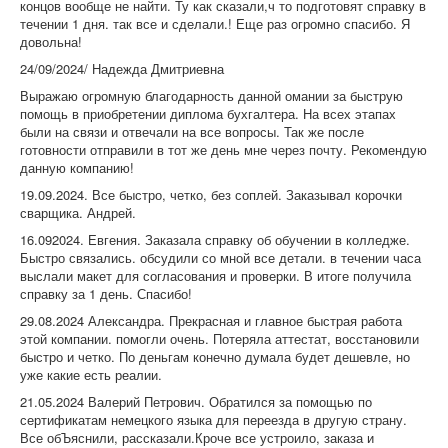
концов вообще не найти. Ту как сказали,ч то подготовят справку в
течении 1 дня. так все и сделали.! Еще раз огромно спасибо. Я
довольна!
24/09/2024/ Надежда Дмитриевна
Выражаю огромную благодарность данной омании за быструю
помощь в приобретении диплома бухгалтера. На всех этапах
были на связи и отвечали на все вопросы. Так же после
готовности отправили в тот же день мне через почту. Рекомендую
данную компанию!
19.09.2024. Все быстро, четко, без соплей. Заказывал корочки
сварщика. Андрей.
16.092024. Евгения. Заказала справку об обучении в колледже.
Быстро связались. обсудили со мной все детали. в течении часа
выслали макет для согласования и проверки. В итоге получила
справку за 1 день. Спасибо!
29.08.2024 Александра. Прекрасная и главное быстрая работа
этой компании. помогли очень. Потеряла аттестат, восстановили
быстро и четко. По деньгам конечно думала будет дешевле, но
уже какие есть реалии.
21.05.2024 Валерий Петрович. Обратился за помощью по
сертификатам немецкого языка для переезда в другую страну.
Все обЪяснили, рассказали.Кроче все устроило, заказа и