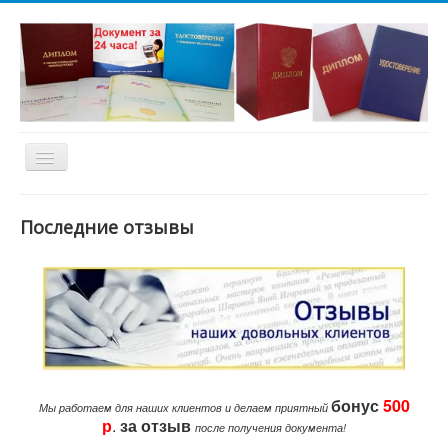
Toggle
Navigation
ВЫБЕРИ НЕОБХОДИМЫЙ РАЗДЕЛ И
НАЖМИ КНОПКУ
!
Последние отзывы
Вы можете заказать любой
документ из представленных на нашем
сайте, а так же заказать документ по вашему
бонус
500
образцу. Все документы установленных
Мы работаем для наших клиентов и делаем приятный
р
.
за
отзыв
образцов. Спасибо за выбор нашей
после получения документа!