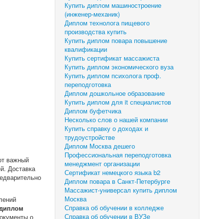
Купить диплом машиностроение
(инженер-механик)
Диплом технолога пищевого
производства купить
Купить диплом повара повышение
квалификации
Купить сертификат массажиста
Купить диплом экономического вуза
Купить диплом психолога проф.
переподготовка
Диплом дошкольное образование
Купить диплом для it специалистов
Диплом буфетчика
Несколько слов о нашей компании
Купить справку о доходах и
трудоустройстве
Диплом Москва дешего
Профессиональная переподготовка
от важный
менеджмент организации
й. Доставка
Сертификат немецкого языка b2
редварительно
Диплом повара в Санкт-Петербурге
Массажист-универсал купить диплом
Москва
лений
Справка об обучении в колледже
 диплом
Справка об обучении в ВУЗе
документы о