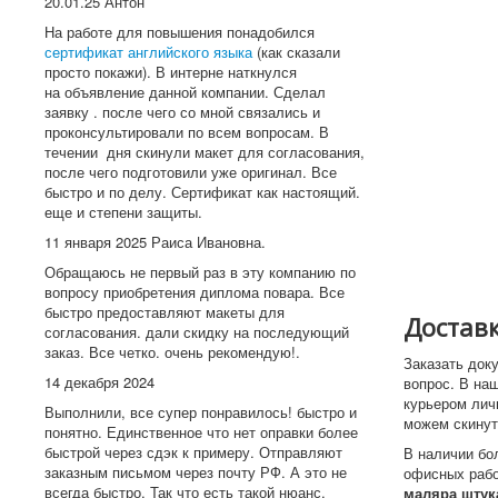
20.01.25 Антон
На работе для повышения понадобился
сертификат английского языка
(как сказали
просто покажи). В интерне наткнулся
на объявление данной компании. Сделал
заявку . после чего со мной связались и
проконсультировали по всем вопросам. В
течении дня скинули макет для согласования,
после чего подготовили уже оригинал. Все
быстро и по делу. Сертификат как настоящий.
еще и степени защиты.
11 января 2025 Раиса Ивановна.
Обращаюсь не первый раз в эту компанию по
вопросу приобретения диплома повара. Все
быстро предоставляют макеты для
Доставк
согласования. дали скидку на последующий
заказ. Все четко. очень рекомендую!.
Заказать док
14 декабря 2024
вопрос. В на
курьером лич
Выполнили, все супер понравилось! быстро и
можем скинут
понятно. Единственное что нет оправки более
быстрой через сдэк к примеру. Отправляют
В наличии бо
заказным письмом через почту РФ. А это не
офисных рабо
всегда быстро. Так что есть такой нюанс.
маляра штук