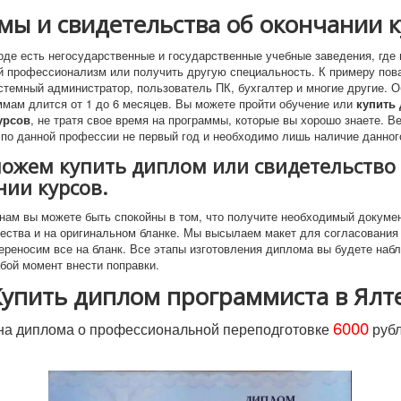
ы и свидетельства об окончании к
оде есть негосударственные и государственные учебные заведения, где
й профессионализм или получить другую специальность. К примеру пова
стемный администратор, пользователь ПК, бухгалтер и многие другие. О
ммам длится от 1 до 6 месяцев. Вы можете пройти обучение или
купить
урсов
, не тратя свое время на программы, которые вы хорошо знаете. В
 по данной профессии не первый год и необходимо лишь наличие данног
ожем купить диплом или свидетельство
ии курсов.
нам вы можете быть спокойны в том, что получите необходимый докуме
чества и на оригинальном бланке. Мы высылаем макет для согласования 
переносим все на бланк. Все этапы изготовления диплома вы будете наб
бой момент внести поправки.
Купить диплом программиста в Ялте
6000
на диплома о профессиональной переподготовке
руб