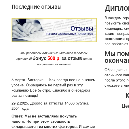
Диплом
Последние отзывы
В каждом гор
повысить сво
каменщик, си
таким програ
окончании к
вас работают
Мы пом
Мы работаем для наших клиентов и делаем
бонус
500 р
.
за
отзыв
окончан
приятный
после
получения документа!
Обращаясь к 
отличного ка
5 марта. Виктория . Как всегда все на высшем
после этого 
уровне. Обращаюсь не первый раз в эту
сможете в лю
компанию Все быстро. Спасибо в очередной
раз за помощь!
29.2.2025. Дорого за аттестат 14000 рублей.
Це
2004 года.
Ответ: Мы не заставляем покупать
никого. Но при этом стоимость
складывается из многих факторов. И самые