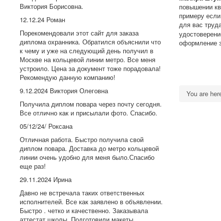
Виктория Борисовна.
повышении ква
примеру если 
12.12.24 Роман
для вас труд
Порекомендовали этот сайт для заказа
удостоверени
диплома охранника. Обратился объяснили что
оформление з
к чему и уже на следующий день получил в
Москве на кольцевой линии метро. Все меня
устроило. Цена за документ тоже порадовала!
Рекомендую данную компанию!
9.12.2024 Виктория Олеговна
You are he
Получила диплом повара через почту сегодня.
Все отлично как и присылали фото. Спасибо.
05/12/24/ Роксана
Отличная работа. Быстро получила свой
диплом повара. Доставка до метро кольцевой
линии очень удобно для меня было.Спасибо
еще раз!
29.11.2024 Ирина
Давно не встречала таких ответственных
исполнителей. Все как заявлено в объявлении.
Быстро . четко и качественно. Заказывала
аттестат школы. Подготовили макеты