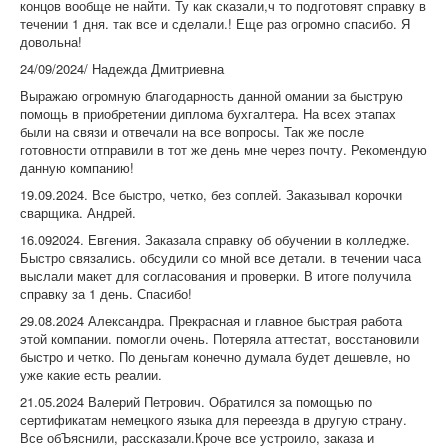
концов вообще не найти. Ту как сказали,ч то подготовят справку в
течении 1 дня. так все и сделали.! Еще раз огромно спасибо. Я
довольна!
24/09/2024/ Надежда Дмитриевна
Выражаю огромную благодарность данной омании за быструю
помощь в приобретении диплома бухгалтера. На всех этапах
были на связи и отвечали на все вопросы. Так же после
готовности отправили в тот же день мне через почту. Рекомендую
данную компанию!
19.09.2024. Все быстро, четко, без соплей. Заказывал корочки
сварщика. Андрей.
16.092024. Евгения. Заказала справку об обучении в колледже.
Быстро связались. обсудили со мной все детали. в течении часа
выслали макет для согласования и проверки. В итоге получила
справку за 1 день. Спасибо!
29.08.2024 Александра. Прекрасная и главное быстрая работа
этой компании. помогли очень. Потеряла аттестат, восстановили
быстро и четко. По деньгам конечно думала будет дешевле, но
уже какие есть реалии.
21.05.2024 Валерий Петрович. Обратился за помощью по
сертификатам немецкого языка для переезда в другую страну.
Все обЪяснили, рассказали.Кроче все устроило, заказа и