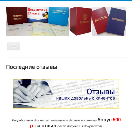
Toggle
Navigation
ВЫБЕРИ НЕОБХОДИМЫЙ РАЗДЕЛ И
НАЖМИ КНОПКУ
!
Последние отзывы
Вы можете заказать любой
документ из представленных на нашем
сайте, а так же заказать документ по вашему
бонус
500
образцу. Все документы установленных
Мы работаем для наших клиентов и делаем приятный
р
.
за
отзыв
образцов. Спасибо за выбор нашей
после получения документа!