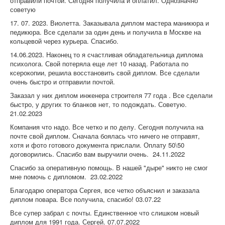
отправили почтой. Сегодня получила и оплатил. Однозначно
советую
17. 07. 2023. Виолетта. Заказывала диплом мастера маникюра и
педикюра. Все сделали за один день и получила в Москве на
кольцевой через курьера. Спасибо.
14.06.2023. Наконец то я счастливая обладательница диплома
психолога. Свой потеряла еще лет 10 назад. Работала по
ксерокопии, решила восстановить свой диплом. Все сделали
очень быстро и отправили почтой.
Заказал у них диплом инженера строителя 77 года . Все сделали
быстро, у других то бланков нет, то подождать. Советую.
21.02.2023
Компания что надо. Все четко и по делу. Сегодня получила на
почте свой диплом. Сначала боялась что ничего не отправят,
хотя и фото готового документа прислали. Оплату 50\50
договорились. Спасибо вам выручили очень. 24.11.2022
Спасибо за оперативную помощь. В нашей "дыре" никто не смог
мне помочь с дипломом. 23.02.2022
Благодарю оператора Сергея, все четко объяснил и заказала
диплом повара. Все получила, спасибо! 03.07.22
Все супер забрал с почты. Единственное что слишком новый
диплом для 1991 года. Сергей. 07.07.2022